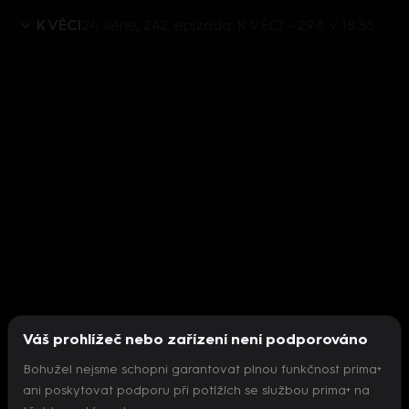
K VĚCI
24. série, 242. epizoda: K VĚCI - 29.8. v 18:35
Váš prohlížeč nebo zařízení není podporováno
Bohužel nejsme schopni garantovat plnou funkčnost prima+
ani poskytovat podporu při potížích se službou prima+ na
Nepodařilo se inicializovat přehrávač