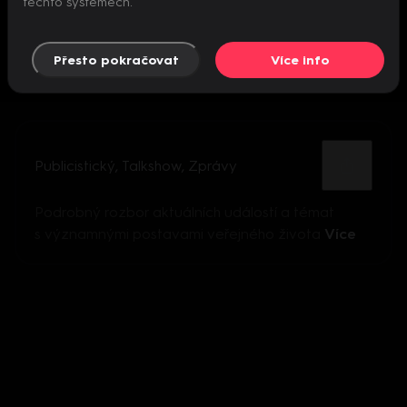
těchto systémech.
Přesto pokračovat
Více info
Publicistický
,
Talkshow
,
Zprávy
Podrobný rozbor aktuálních událostí a témat
s významnými postavami veřejného života
Více