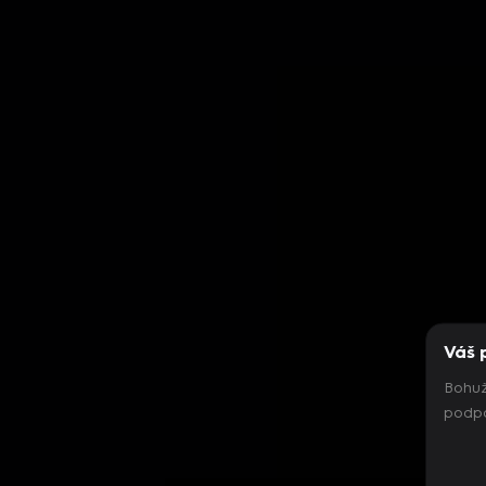
Váš 
Bohuž
podpo