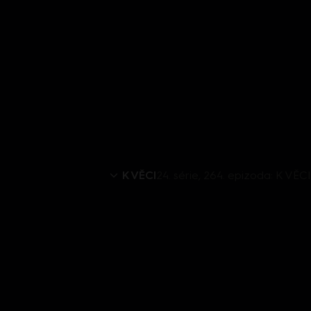
K VĚCI
24. série, 264. epizoda: K VĚCI 