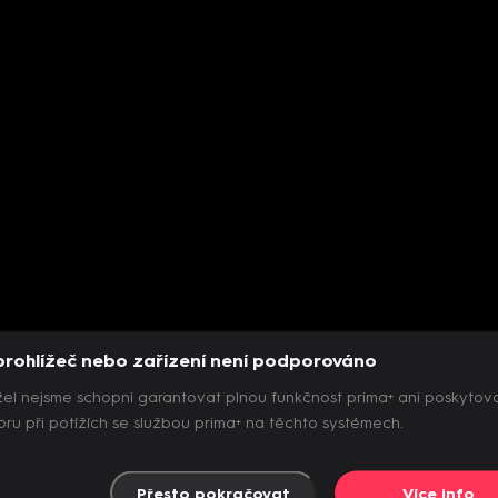
prohlížeč nebo zařízení není podporováno
el nejsme schopni garantovat plnou funkčnost prima+ ani poskytov
ru při potížích se službou prima+ na těchto systémech.
Přesto pokračovat
Více info