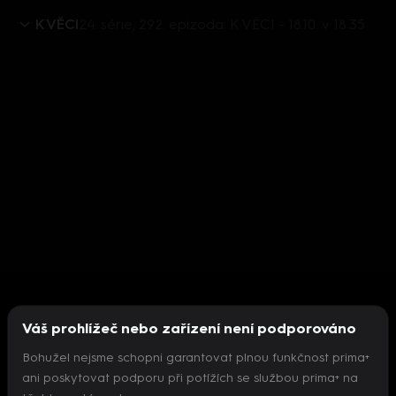
K VĚCI
24. série, 292. epizoda: K VĚCI - 18.10. v 18:35
Váš prohlížeč nebo zařízení není podporováno
Bohužel nejsme schopni garantovat plnou funkčnost prima+
ani poskytovat podporu při potížích se službou prima+ na
Nepodařilo se inicializovat přehrávač