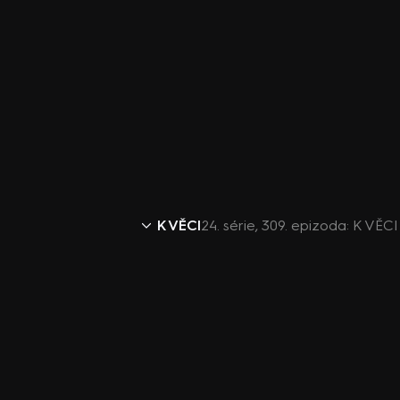
K VĚCI
24. série, 309. epizoda: K VĚCI -