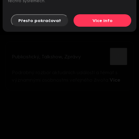
těchto systémech.
Přesto pokračovat
Více info
Publicistický
,
Talkshow
,
Zprávy
Podrobný rozbor aktuálních událostí a témat s
významnými osobnostmi veřejného života
Více