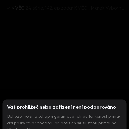
K VĚCI
24. série, 142. epizoda: K VĚCI, Marek Výborný - 21.5. v 12:30
Váš prohlížeč nebo zařízení není podporováno
Bohužel nejsme schopni garantovat plnou funkčnost prima+
ani poskytovat podporu při potížích se službou prima+ na
Nepodařilo se inicializovat přehrávač