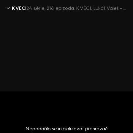
K VĚCI
24. série, 218. epizoda: K VĚCI, Lukáš Valeš - 5.8. v 12:30
Nepodařilo se inicializovat přehrávač