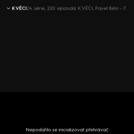
K VĚCI
24. série, 220. epizoda: K VĚCI, Pavel Bém - 7.8. v 12:30
Nepodařilo se inicializovat přehrávač