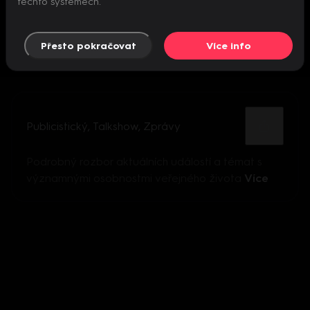
těchto systémech.
Přesto pokračovat
Více info
Publicistický
,
Talkshow
,
Zprávy
Podrobný rozbor aktuálních událostí a témat s
významnými osobnostmi veřejného života
Více