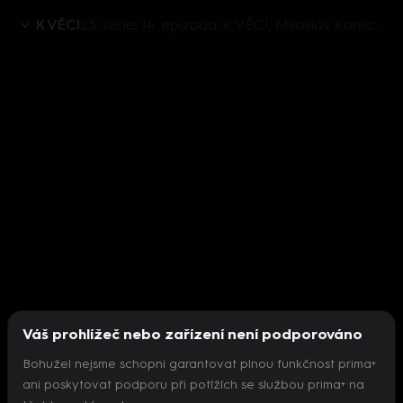
K VĚCI
25. série, 14. epizoda: K VĚCI, Miroslav Korecký - 14.1. v 12:30
Váš prohlížeč nebo zařízení není podporováno
Bohužel nejsme schopni garantovat plnou funkčnost prima+
ani poskytovat podporu při potížích se službou prima+ na
Nepodařilo se inicializovat přehrávač