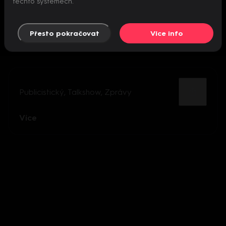
těchto systémech.
Přesto pokračovat
Více info
Publicistický
,
Talkshow
,
Zprávy
Více