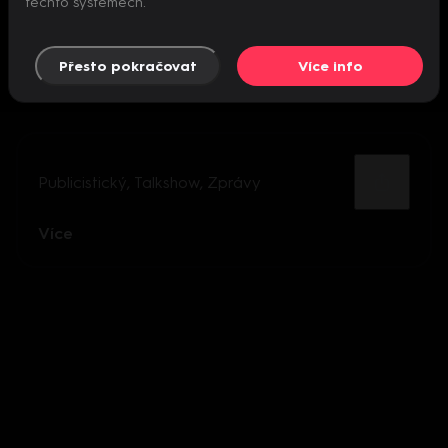
těchto systémech.
Přesto pokračovat
Více info
Publicistický
,
Talkshow
,
Zprávy
Více