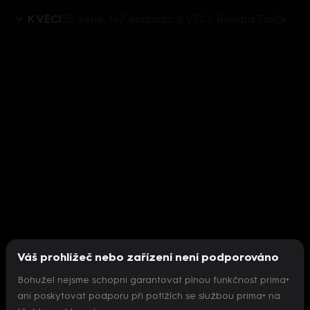
K VĚCI
25. série, 147. epizoda: K VĚCI, Renáta Zajíčková - 27.5. v 12:30
Váš prohlížeč nebo zařízení není podporováno
Bohužel nejsme schopni garantovat plnou funkčnost prima+
ani poskytovat podporu při potížích se službou prima+ na
Nepodařilo se inicializovat přehrávač