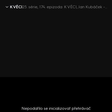
K VĚCI
25. série, 174. epizoda: K VĚCI, Jan Kubáček - 23.6. v 12:30
Nepodařilo se inicializovat přehrávač