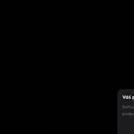
Váš 
Bohuž
podpo