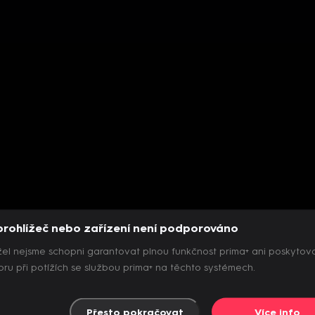
prohlížeč nebo zařízení není podporováno
el nejsme schopni garantovat plnou funkčnost prima+ ani poskytov
ru při potížích se službou prima+ na těchto systémech.
Přesto pokračovat
Více info