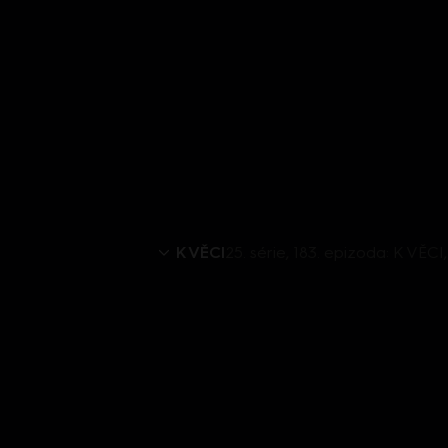
K VĚCI
25. série, 183. epizoda: K VĚCI,