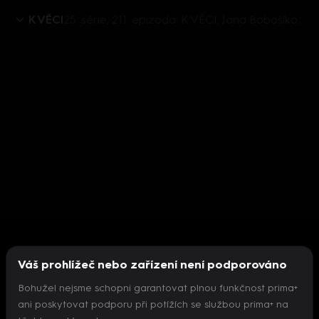
K VĚCI
25. série, 211. epizoda: K VĚCI, Jana Bobošíková - 30.7. v 12:30
Váš prohlížeč nebo zařízení není podporováno
Bohužel nejsme schopni garantovat plnou funkčnost prima+
ani poskytovat podporu při potížích se službou prima+ na
Nepodařilo se inicializovat přehrávač