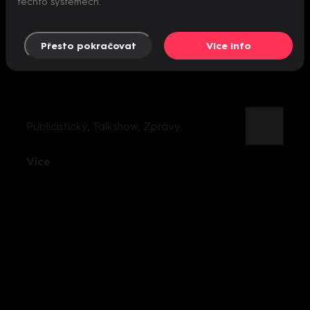
těchto systémech.
Přesto pokračovat
Více info
Publicistický
,
Talkshow
,
Zprávy
Více