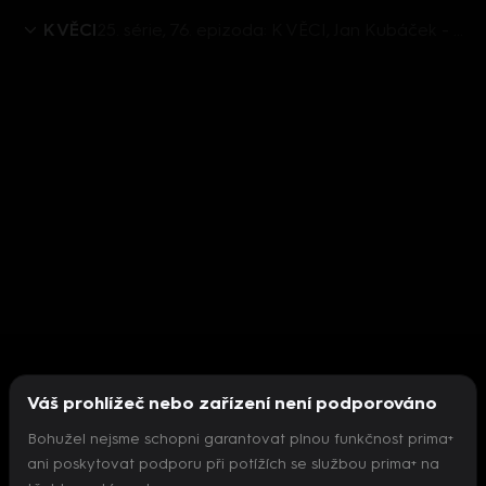
K VĚCI
25. série, 76. epizoda: K VĚCI, Jan Kubáček - 17.3. v 12:30
Váš prohlížeč nebo zařízení není podporováno
Bohužel nejsme schopni garantovat plnou funkčnost prima+
ani poskytovat podporu při potížích se službou prima+ na
Nepodařilo se inicializovat přehrávač