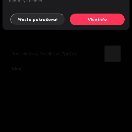
těchto systémech.
Přesto pokračovat
Více info
Publicistický
,
Talkshow
,
Zprávy
Více