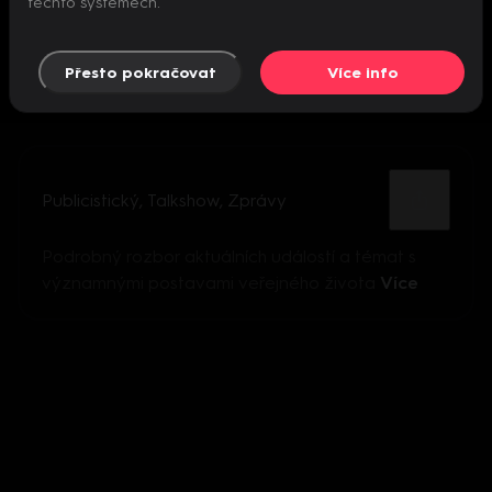
těchto systémech.
Přesto pokračovat
Více info
Publicistický
,
Talkshow
,
Zprávy
Podrobný rozbor aktuálních událostí a témat s
významnými postavami veřejného života
Více