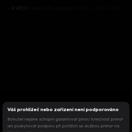
K VĚCI
21. série, 206. epizoda: K VĚCI - 15.10. v 12:30
Váš prohlížeč nebo zařízení není podporováno
Bohužel nejsme schopni garantovat plnou funkčnost prima+
ani poskytovat podporu při potížích se službou prima+ na
Nepodařilo se inicializovat přehrávač