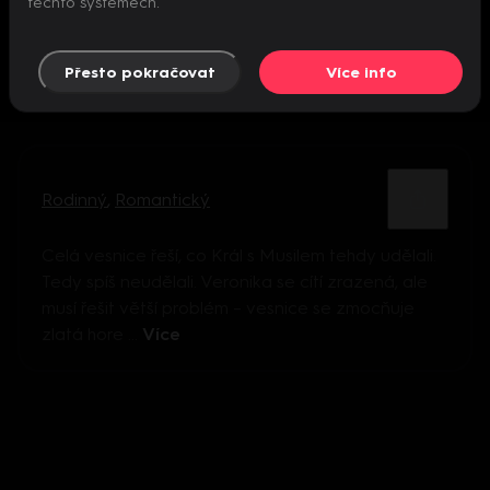
těchto systémech.
Přesto pokračovat
Více info
Rodinný
,
Romantický
Celá vesnice řeší, co Král s Musilem tehdy udělali.
Tedy spíš neudělali. Veronika se cítí zrazená, ale
musí řešit větší problém – vesnice se zmocňuje
zlatá hore ...
Více