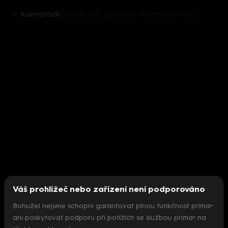
Kamarádi
1. série, 100. epizoda: Kamarádi (100)
Váš prohlížeč nebo zařízení není podporováno
Bohužel nejsme schopni garantovat plnou funkčnost prima+
ani poskytovat podporu při potížích se službou prima+ na
Nepodařilo se inicializovat přehrávač