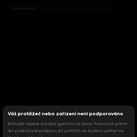
Kamarádi
1. série, 41. epizoda: Kamarádi (41)
Váš prohlížeč nebo zařízení není podporováno
Bohužel nejsme schopni garantovat plnou funkčnost prima+
ani poskytovat podporu při potížích se službou prima+ na
Nepodařilo se inicializovat přehrávač