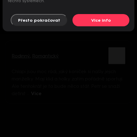
těchto systémech.
Přesto pokračovat
Více info
Rodinný
,
Romantický
Chlapi jsou moc rádi, jaký koníček si našly jejich
manželky. Mají klid a holky zatím pořádně sportují.
Ale tentokrát je to bude něco stát. Petr se snaží
definit ...
Více