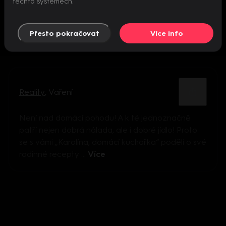
těchto systémech.
Přesto pokračovat
Více info
Reality
,
Vaření
Není nad domácí pohodu! A k té jednoznačně
patří nejen dobrá nálada, ale i dobré jídlo! Proto
se s vámi „Karolína, domácí kuchařka“ podělí o své
rodinné recepty ...
Více