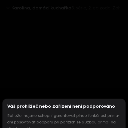
Karolína, domácí kuchařka
5. série, 2. epizoda: Zahradní slavnost
Váš prohlížeč nebo zařízení není podporováno
Bohužel nejsme schopni garantovat plnou funkčnost prima+
ani poskytovat podporu při potížích se službou prima+ na
Nepodařilo se inicializovat přehrávač