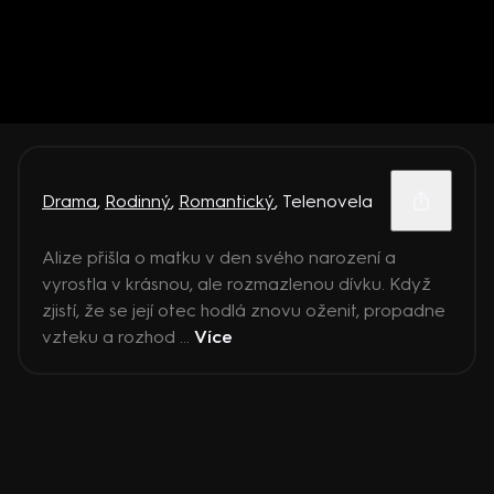
Drama
,
Rodinný
,
Romantický
,
Telenovela
Alize přišla o matku v den svého narození a
vyrostla v krásnou, ale rozmazlenou dívku. Když
zjistí, že se její otec hodlá znovu oženit, propadne
vzteku a rozhod ...
Více