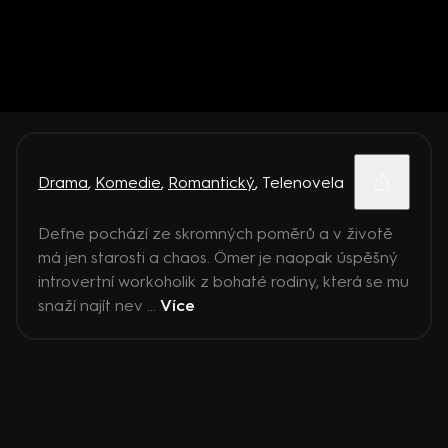
Drama
,
Komedie
,
Romantický
,
Telenovela
Defne pochází ze skromných poměrů a v životě
má jen starosti a chaos. Ömer je naopak úspěšný
introvertní workoholik z bohaté rodiny, která se mu
snaží najít nev ...
Více