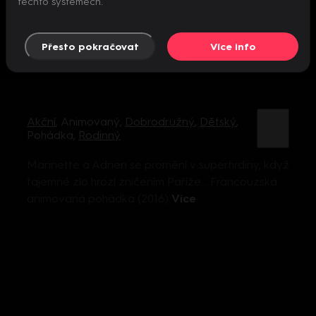
těchto systémech.
Přesto pokračovat
Více info
Akční
,
Animovaný
,
Dobrodružný
,
Dětský
,
Pohádka
,
Rodinný
Marinette a Adrien se promění v superhrdiny, když
tajemné zlo hrozí zničením Paříže... Francouzská
animovaná pohádka (2016)
Více