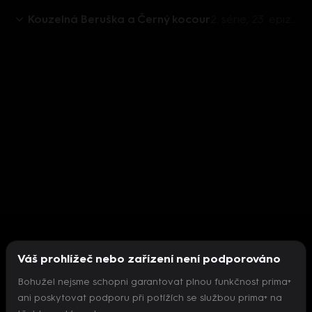
Kouzelná Beruška a Černý kocour
2. série, 23. epizoda: Písečník
Váš prohlížeč nebo zařízení není podporováno
Bohužel nejsme schopni garantovat plnou funkčnost prima+
ani poskytovat podporu při potížích se službou prima+ na
Nepodařilo se inicializovat přehrávač