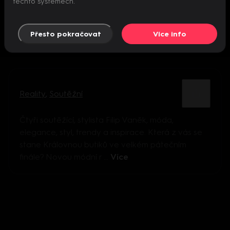
těchto systémech.
Přesto pokračovat
Více info
Reality
,
Soutěžní
Čtyři soutěžící, stylista Filip Vaněk, móda,
elegance, styl, trendy a inspirace. Která z vás se
stane Královnou butiků ve velkém pátečním
finále? Novou módní r ...
Více