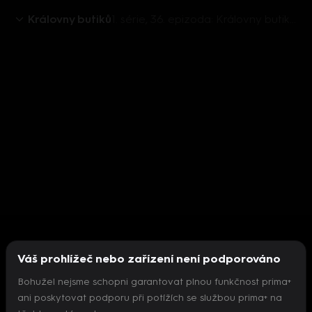
Královny butiků
1. série, 36. epizoda: Královny butiků (36)
Váš prohlížeč nebo zařízení není podporováno
Bohužel nejsme schopni garantovat plnou funkčnost prima+
ani poskytovat podporu při potížích se službou prima+ na
Nepodařilo se inicializovat přehrávač