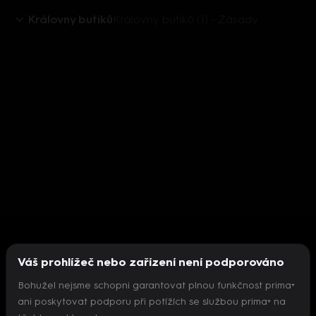
Královny butiků
Královny butiků (1) - Zásady
Váš prohlížeč nebo zařízení není podporováno
Bohužel nejsme schopni garantovat plnou funkčnost prima+
ani poskytovat podporu při potížích se službou prima+ na
Nepodařilo se inicializovat přehrávač