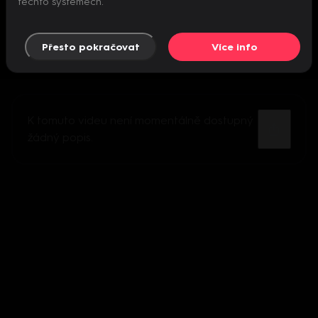
těchto systémech.
Přesto pokračovat
Více info
K tomuto videu není momentálně dostupný
žádný popis.