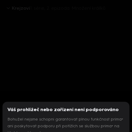
Krejzovi
1. série, 2. epizoda: Množení králíků
Váš prohlížeč nebo zařízení není podporováno
Bohužel nejsme schopni garantovat plnou funkčnost prima+
ani poskytovat podporu při potížích se službou prima+ na
Nepodařilo se inicializovat přehrávač