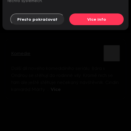
těchto systémech.
Přesto pokračovat
Více info
Komedie
Další díl nového komediálního seriálu. Bára s
Ondrou se stěhují do rodinné vily. Kromě nich se
tam ale ještě stěhuje nečekaný návštěvník. Cindin
kamarád Márty. ...
Více