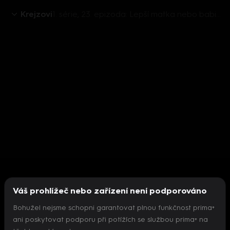
Krejzovi
1. série, 23. epizoda: Lepší matka nebo babička?
Váš prohlížeč nebo zařízení není podporováno
Bohužel nejsme schopni garantovat plnou funkčnost prima+
ani poskytovat podporu při potížích se službou prima+ na
Nepodařilo se inicializovat přehrávač