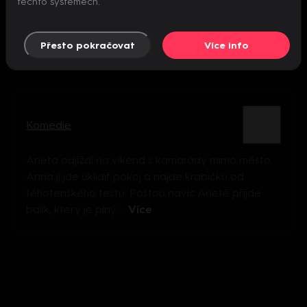
těchto systémech.
Přesto pokračovat
Více info
Komedie
Aneta odjíždí na víkend s kamarády mimo město.
Anna jí jde uklidit pokoj a najde krabičku od
těhotenského testu. Poštou navíc Anetě přijde
balík, který je plný ...
Více