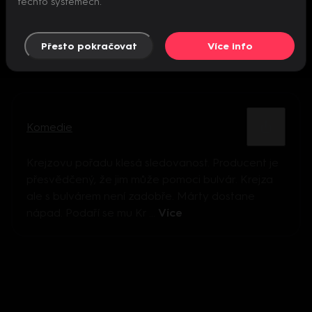
těchto systémech.
Přesto pokračovat
Více info
Komedie
Krejzovu pořadu klesá sledovanost. Producent je
přesvědčený, že jim může pomoci bulvár. Krejza
ale s bulvárem není zadobře. Márty dostane
nápad. Podaří se mu Kr ...
Více