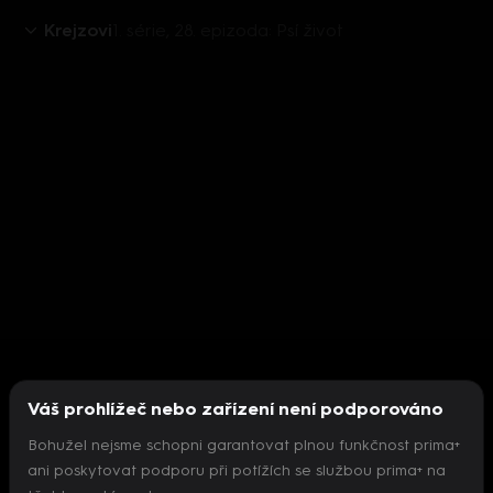
Krejzovi
1. série, 28. epizoda: Psí život
Váš prohlížeč nebo zařízení není podporováno
Bohužel nejsme schopni garantovat plnou funkčnost prima+
ani poskytovat podporu při potížích se službou prima+ na
Nepodařilo se inicializovat přehrávač