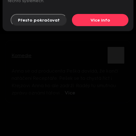
těchto systémech.
Přesto pokračovat
Více info
Komedie
Anna se od producenta Peška dovídá, že končí
natáčení Receptáře. Pešek se to chystá říct i
Krejzovi. Anna ho ale zadrží. Raději tu smutnou
zprávu oznámí tátovi ...
Více