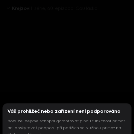
Krejzovi
1. série, 60. epizoda: Čau lásko
Váš prohlížeč nebo zařízení není podporováno
Bohužel nejsme schopni garantovat plnou funkčnost prima+
ani poskytovat podporu při potížích se službou prima+ na
Nepodařilo se inicializovat přehrávač