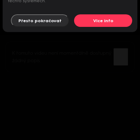
těchto systémech.
Přesto pokračovat
Více info
K tomuto videu není momentálně dostupný
žádný popis.