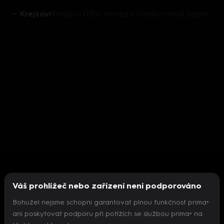
Krejzovi
Krejzovi (100): Honza o Danku nemá zájem
Váš prohlížeč nebo zařízení není podporováno
Bohužel nejsme schopni garantovat plnou funkčnost prima+
ani poskytovat podporu při potížích se službou prima+ na
Nepodařilo se inicializovat přehrávač