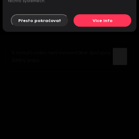
těchto systémech.
Přesto pokračovat
Více info
K tomuto videu není momentálně dostupný
žádný popis.