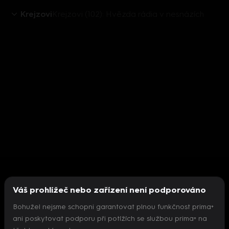
Krejzovi
Krejzovi (102): Hvězda rádia v nesnázích
Váš prohlížeč nebo zařízení není podporováno
Bohužel nejsme schopni garantovat plnou funkčnost prima+
ani poskytovat podporu při potížích se službou prima+ na
Nepodařilo se inicializovat přehrávač