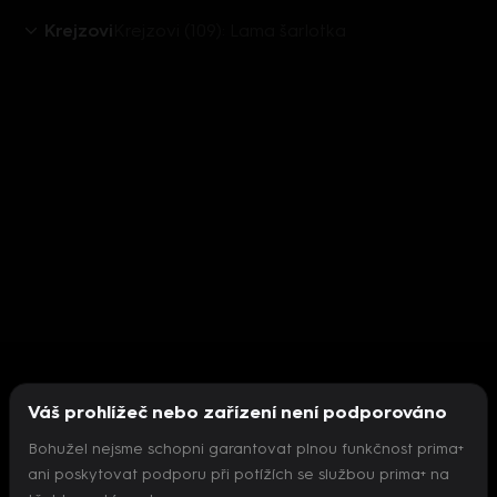
Krejzovi
Krejzovi (109): Lama šarlotka
Váš prohlížeč nebo zařízení není podporováno
Bohužel nejsme schopni garantovat plnou funkčnost prima+
ani poskytovat podporu při potížích se službou prima+ na
Nepodařilo se inicializovat přehrávač