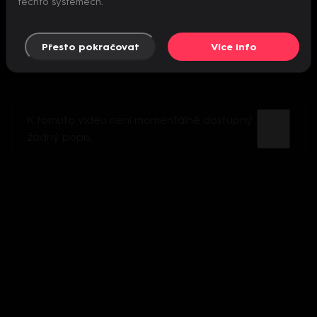
těchto systémech.
Přesto pokračovat
Více info
K tomuto videu není momentálně dostupný
žádný popis.