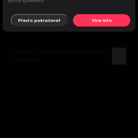
těchto systémech.
Přesto pokračovat
Více info
K tomuto videu není momentálně dostupný
žádný popis.