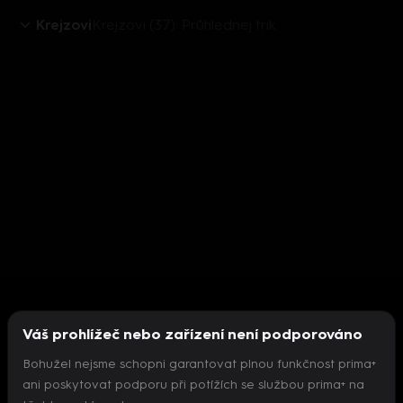
Krejzovi
Krejzovi (37): Průhlednej trik
Váš prohlížeč nebo zařízení není podporováno
Bohužel nejsme schopni garantovat plnou funkčnost prima+
ani poskytovat podporu při potížích se službou prima+ na
Nepodařilo se inicializovat přehrávač