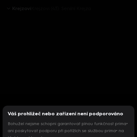
Krejzovi
Krejzovi (43): Senilní Krejza
Váš prohlížeč nebo zařízení není podporováno
Bohužel nejsme schopni garantovat plnou funkčnost prima+
ani poskytovat podporu při potížích se službou prima+ na
Nepodařilo se inicializovat přehrávač