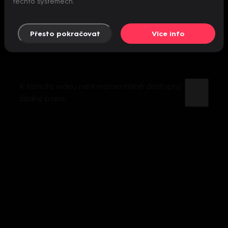
těchto systémech.
Přesto pokračovat
Více info
K tomuto videu není momentálně dostupný
žádný popis.