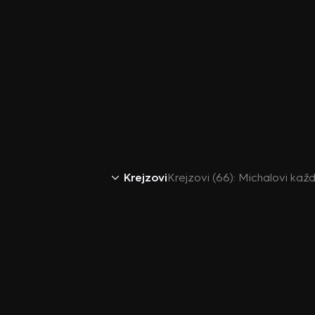
Krejzovi
Krejzovi (66): Michalovi kaž