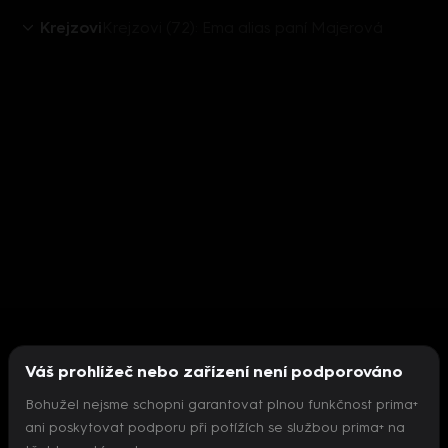
Krejzovi
Krejzovi (72): Ema alias paní Majerová
Váš prohlížeč nebo zařízení není podporováno
Bohužel nejsme schopni garantovat plnou funkčnost prima+
ani poskytovat podporu při potížích se službou prima+ na
Nepodařilo se inicializovat přehrávač