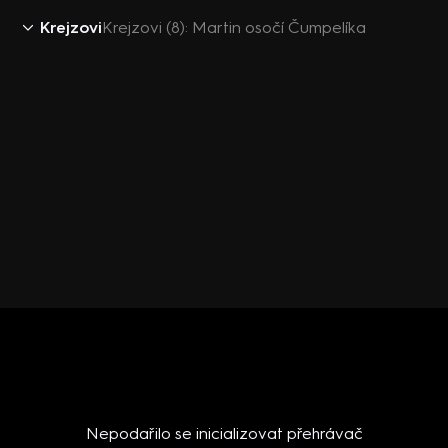
Krejzovi
Krejzovi (8): Martin osočí Čumpelíka
Nepodařilo se inicializovat přehrávač