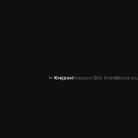
Krejzovi
Krejzovi (84): Knedlíková so