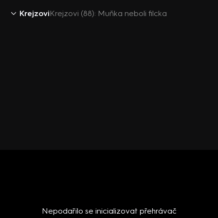
Krejzovi
Krejzovi (88): Muňka neboli filcka
Nepodařilo se inicializovat přehrávač