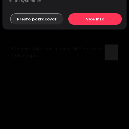
těchto systémech.
Přesto pokračovat
Více info
K tomuto videu není momentálně dostupný
žádný popis.