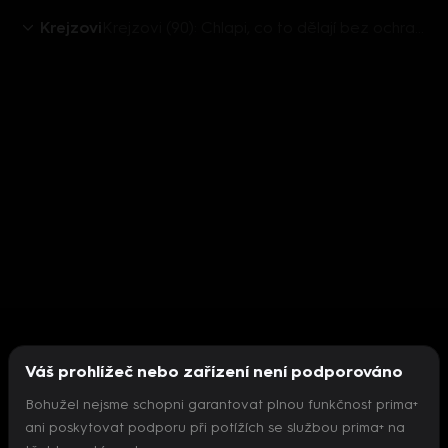
Krejzovi
Krejzovi (90): Chlapi, co to dělají bez ochrany
Váš prohlížeč nebo zařízení není podporováno
Bohužel nejsme schopni garantovat plnou funkčnost prima+
ani poskytovat podporu při potížích se službou prima+ na
Nepodařilo se inicializovat přehrávač