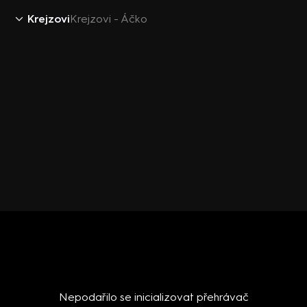
Krejzovi
Krejzovi - Áčko
Nepodařilo se inicializovat přehrávač