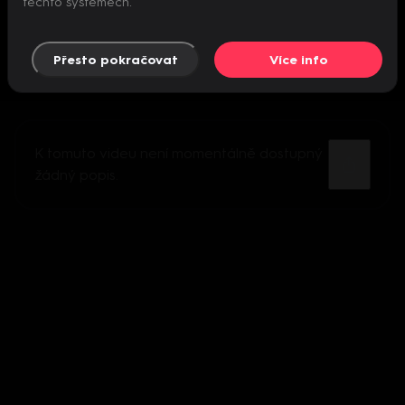
těchto systémech.
Přesto pokračovat
Více info
K tomuto videu není momentálně dostupný
žádný popis.