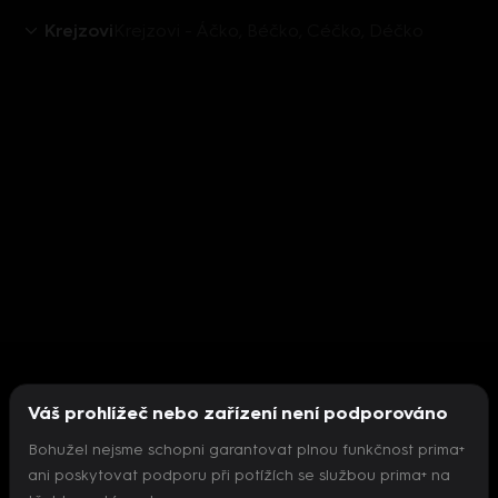
Krejzovi
Krejzovi - Áčko, Béčko, Céčko, Déčko
Váš prohlížeč nebo zařízení není podporováno
Bohužel nejsme schopni garantovat plnou funkčnost prima+
ani poskytovat podporu při potížích se službou prima+ na
Nepodařilo se inicializovat přehrávač