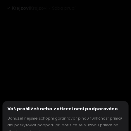
Krejzovi
Krejzovi - Sába prudí
Váš prohlížeč nebo zařízení není podporováno
Bohužel nejsme schopni garantovat plnou funkčnost prima+
ani poskytovat podporu při potížích se službou prima+ na
Nepodařilo se inicializovat přehrávač