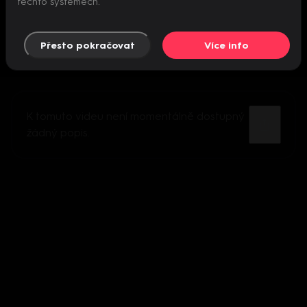
těchto systémech.
Přesto pokračovat
Více info
K tomuto videu není momentálně dostupný
žádný popis.