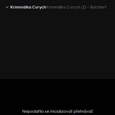
Kriminálka Curych
Kriminálka Curych (2) – Borchert o své kariéře
Nepodařilo se inicializovat přehrávač