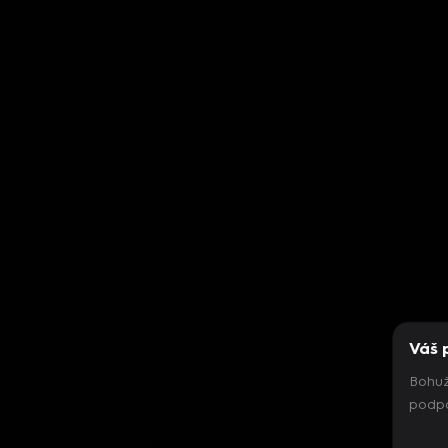
Váš 
Bohuž
podpo