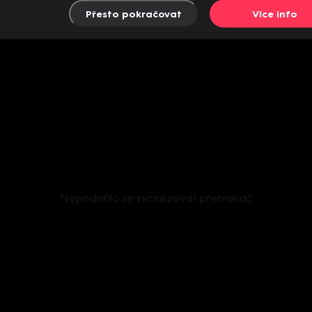
Přesto pokračovat
Více info
Nepodařilo se inicializovat přehrávač