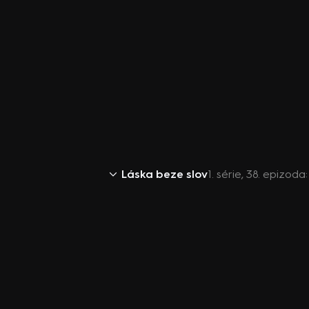
Láska beze slov
1. série, 38. epizoda