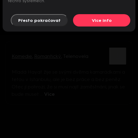
těchto systémech.
Přesto pokračovat
Více info
Komedie
,
Romantický
,
Telenovela
Mladá Hayat žije se svými dvěma kamarádkami a
tetou v Istanbulu, ale je bez práce a bez peněz.
Otec jí pohrozí, že si musí najít zaměstnání, jinak se
bude muset ...
Více