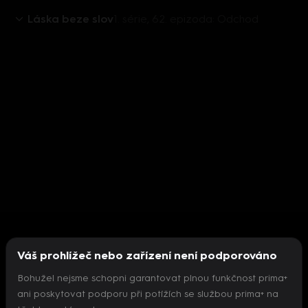
Láska beze slov
1. série, 62. epizoda: Odchod
Váš prohlížeč nebo zařízení není podporováno
Bohužel nejsme schopni garantovat plnou funkčnost prima+
ani poskytovat podporu při potížích se službou prima+ na
Nepodařilo se inicializovat přehrávač