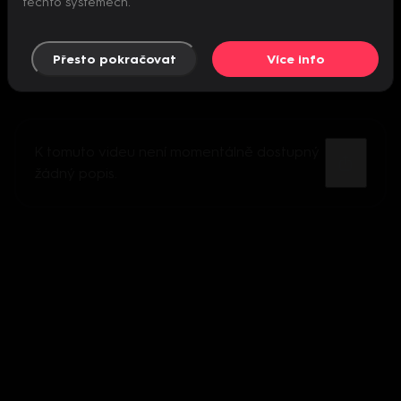
těchto systémech.
Přesto pokračovat
Více info
K tomuto videu není momentálně dostupný
žádný popis.