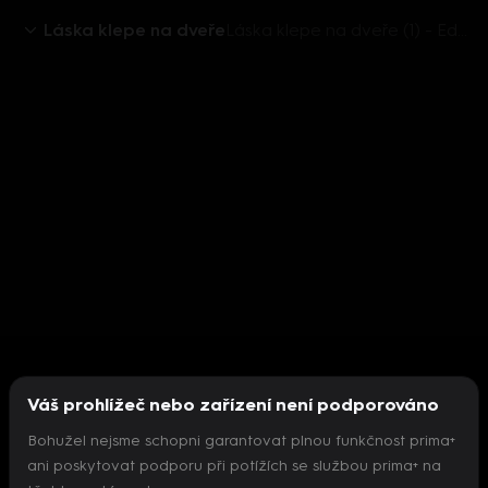
Láska klepe na dveře
Láska klepe na dveře (1) - Eda a Sarkan poprvé
Váš prohlížeč nebo zařízení není podporováno
Bohužel nejsme schopni garantovat plnou funkčnost prima+
ani poskytovat podporu při potížích se službou prima+ na
Nepodařilo se inicializovat přehrávač