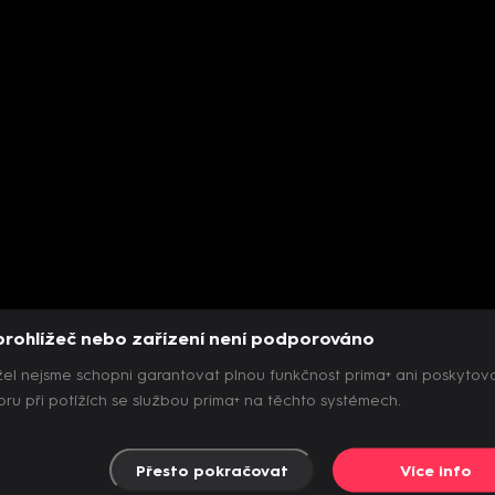
prohlížeč nebo zařízení není podporováno
el nejsme schopni garantovat plnou funkčnost prima+ ani poskytov
ru při potížích se službou prima+ na těchto systémech.
Přesto pokračovat
Více info