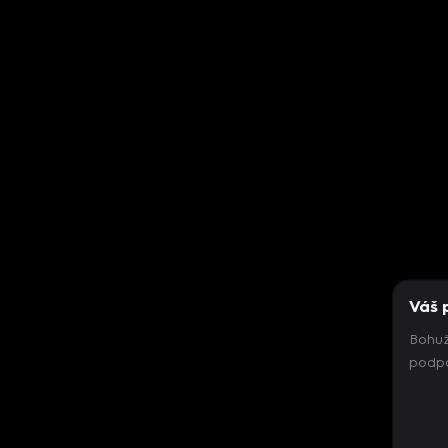
Váš 
Bohuž
podpo