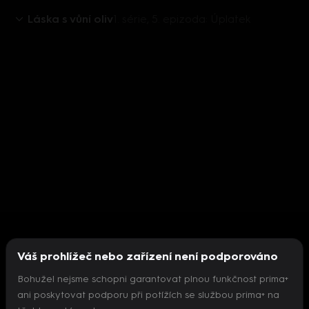
Láska s vůní oliv
1. série, 5. epizoda: Úplatek
Váš prohlížeč nebo zařízení není podporováno
Bohužel nejsme schopni garantovat plnou funkčnost prima+
ani poskytovat podporu při potížích se službou prima+ na
Nepodařilo se inicializovat přehrávač