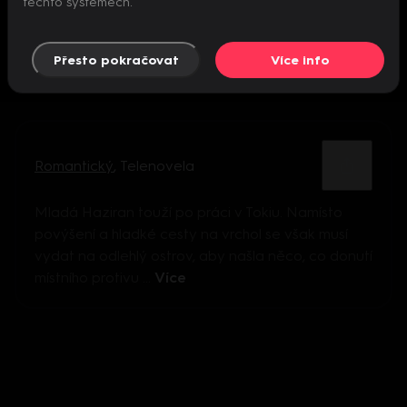
těchto systémech.
Přesto pokračovat
Více info
Romantický
,
Telenovela
Mladá Haziran touží po práci v Tokiu. Namísto
povýšení a hladké cesty na vrchol se však musí
vydat na odlehlý ostrov, aby našla něco, co donutí
místního protivu ...
Více