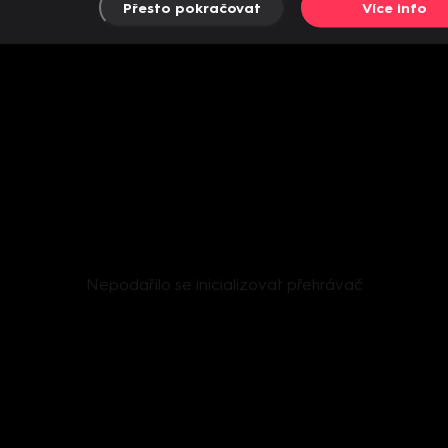
Přesto pokračovat
Více info
Nepodařilo se inicializovat přehrávač