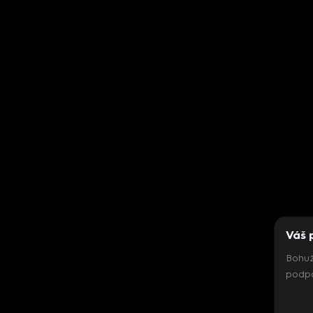
Váš 
Bohuž
podpo