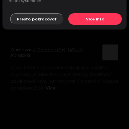
těchto systémech.
Přesto pokračovat
Více info
Animovaný
,
Dobrodružný
,
Dětský
,
Pohádka
Dívky tvrdě a odhodlaně pracují, aby dosáhly
svých snů. A naše dívky se jich nebojí dosáhnout
za jakoukoli cenu! Animovanavá americko-dánská
pohádka (2020)
Více