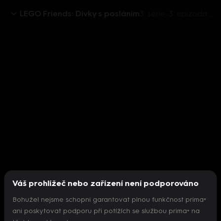
LEGO Friends: Dívky s posláním
3. série, 3. epizoda: Zobo a Zoe
Váš prohlížeč nebo zařízení není podporováno
Bohužel nejsme schopni garantovat plnou funkčnost prima+
ani poskytovat podporu při potížích se službou prima+ na
Nepodařilo se inicializovat přehrávač